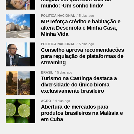
mundo: ‘Um sonho lindo’
POLÍTICA NACIONAL
5 dias ago
MP reforça crédito e habitação e
altera Desenrola e Minha Casa,
Minha Vida
POLÍTICA NACIONAL
5 dias ago
Conselho aprova recomendações
para regulação de plataformas de
streaming
BRASIL
5 dias ago
Turismo na Caatinga destaca a
diversidade do único bioma
exclusivamente brasileiro
AGRO
4 dias ago
Abertura de mercados para
produtos brasileiros na Malásia e
em Cuba