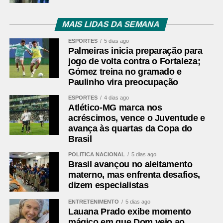
MAIS LIDAS DA SEMANA
ESPORTES
5 dias ago
Palmeiras inicia preparação para
jogo de volta contra o Fortaleza;
Gómez treina no gramado e
Paulinho vira preocupação
ESPORTES
4 dias ago
Atlético-MG marca nos
acréscimos, vence o Juventude e
avança às quartas da Copa do
Brasil
POLÍTICA NACIONAL
5 dias ago
Brasil avançou no aleitamento
materno, mas enfrenta desafios,
dizem especialistas
ENTRETENIMENTO
5 dias ago
Lauana Prado exibe momento
mágico em que Dom veio ao