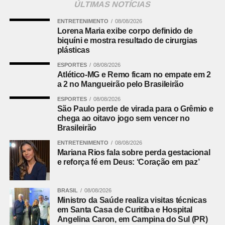
ÚLTIMAS NOTÍCIAS
ENTRETENIMENTO
08/08/2026
Lorena Maria exibe corpo definido de
biquíni e mostra resultado de cirurgias
plásticas
ESPORTES
08/08/2026
Atlético-MG e Remo ficam no empate em 2
a 2 no Mangueirão pelo Brasileirão
ESPORTES
08/08/2026
São Paulo perde de virada para o Grêmio e
chega ao oitavo jogo sem vencer no
Brasileirão
ENTRETENIMENTO
08/08/2026
Mariana Rios fala sobre perda gestacional
e reforça fé em Deus: ‘Coração em paz’
BRASIL
08/08/2026
Ministro da Saúde realiza visitas técnicas
em Santa Casa de Curitiba e Hospital
Angelina Caron, em Campina do Sul (PR)