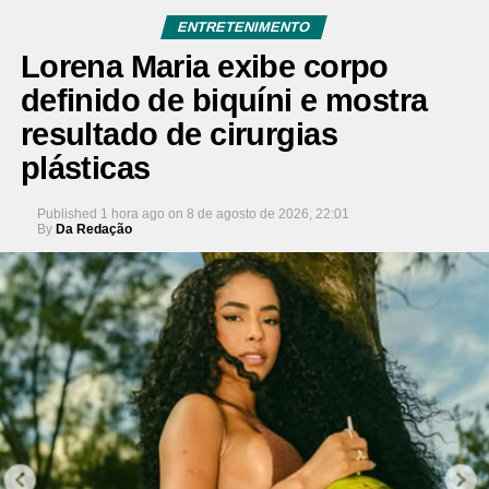
ENTRETENIMENTO
Lorena Maria exibe corpo
definido de biquíni e mostra
resultado de cirurgias
plásticas
Published
1 hora ago
on
8 de agosto de 2026, 22:01
By
Da Redação