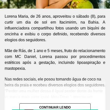
Lorena Maria, de 26 anos, aproveitou o sábado (8), para
curtir um dia de sol em Itacimirim, na Bahia. A
influenciadora compartilhou fotos usando um biquíni de
oncinha e exibiu o corpo definido, recebendo diversos
elogios dos seguidores.
Mãe de Rás, de 1 ano e 5 meses, fruto do relacionamento
com MC Daniel, Lorena passou por procedimentos
estéticos após a gestação, incluindo lipoaspiração e
mastopexia.
Nas redes sociais, ele posou tomando água de coco na
beira da praia e recebeu diversos elogios dos seguidores.
“Perder uma mulher dessa é igual perder dente da frente
vc nunca mais sorrir igual. Meu Deus “, brincou um
seguidor com emolis de foguinho e risadas. Confira
CONTINUAR LENDO
cliques abaixo: