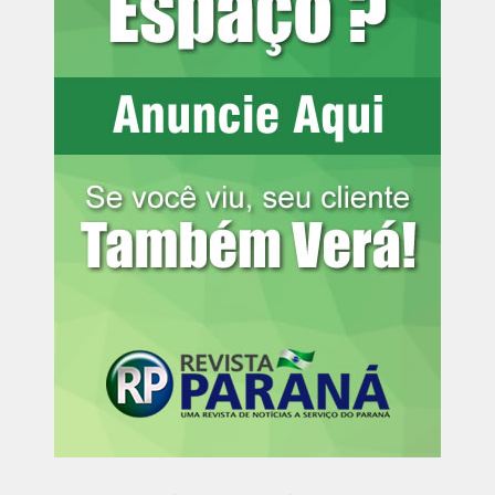
Leia mais:
Val Marchiori faz apelo
por apoio a mulheres em tratamento
contra câncer: ‘Um pedido’