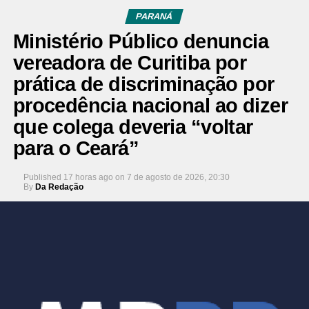
PARANÁ
Ministério Público denuncia
vereadora de Curitiba por
prática de discriminação por
procedência nacional ao dizer
que colega deveria “voltar
para o Ceará”
Published
17 horas ago
on
7 de agosto de 2026, 20:30
By
Da Redação