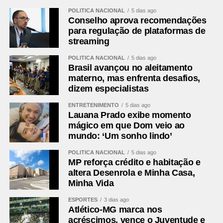
POLÍTICA NACIONAL
5 dias ago
Conselho aprova recomendações
para regulação de plataformas de
streaming
POLÍTICA NACIONAL
5 dias ago
Brasil avançou no aleitamento
materno, mas enfrenta desafios,
dizem especialistas
ENTRETENIMENTO
5 dias ago
Lauana Prado exibe momento
mágico em que Dom veio ao
mundo: ‘Um sonho lindo’
POLÍTICA NACIONAL
5 dias ago
MP reforça crédito e habitação e
altera Desenrola e Minha Casa,
Minha Vida
ESPORTES
3 dias ago
Atlético-MG marca nos
acréscimos, vence o Juventude e