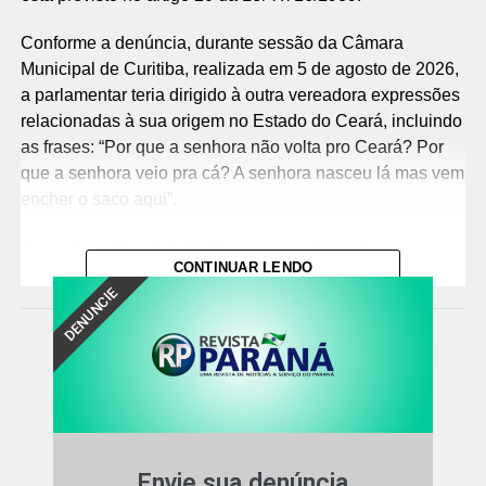
Conforme a denúncia, durante sessão da Câmara
Municipal de Curitiba, realizada em 5 de agosto de 2026,
a parlamentar teria dirigido à outra vereadora expressões
relacionadas à sua origem no Estado do Ceará, incluindo
as frases: “Por que a senhora não volta pro Ceará? Por
que a senhora veio pra cá? A senhora nasceu lá mas vem
encher o saco aqui”.
Segundo o Ministério Público, as manifestações teriam
CONTINUAR LENDO
sido proferidas com a intenção de ofender e humilhar a
DENUNCIE
vítima, além de menosprezar e discriminar, de forma mais
ampla, pessoas de origem cearense, configurando, em
tese, discriminação por procedência nacional.
Responsabilização criminal e indenizaçã
o – Na
denúncia, o MPPR requer, além da responsabilização
criminal, a fixação de valor mínimo de indenização à
vítima pelos danos causados, inclusive morais, no
Envie sua denúncia