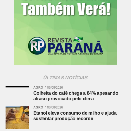
Informações para a imprensa:
Assessoria de Comunicação
[email protected]
(41) 3250-4226
Fonte:
Ministério Público PR
Comentários Facebook
ÚLTIMAS NOTÍCIAS
AGRO
08/08/2026
Colheita do café chega a 84% apesar do
atraso provocado pelo clima
AGRO
08/08/2026
Etanol eleva consumo de milho e ajuda
sustentar produção recorde