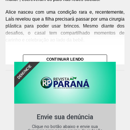
Alice nasceu com uma condição rara e, recentemente,
Laís revelou que a filha precisará passar por uma cirurgia
plástica para poder usar brincos. Mesmo diante dos
desafios, o casal tem compartilhado momentos de
carinho e celebração ao lado da bebê.
CONTINUAR LENDO
DENUNCIE
Ver essa foto no Instagram
Envie sua denúncia
Um post compartilhado por Laís Caldas (@dra.laiscaldass)
Clique no botão abaixo e envie sua