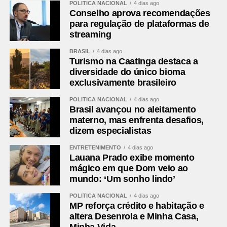
POLÍTICA NACIONAL
4 dias ago
Conselho aprova recomendações
para regulação de plataformas de
streaming
BRASIL
4 dias ago
Turismo na Caatinga destaca a
diversidade do único bioma
exclusivamente brasileiro
POLÍTICA NACIONAL
4 dias ago
Brasil avançou no aleitamento
materno, mas enfrenta desafios,
dizem especialistas
ENTRETENIMENTO
4 dias ago
Lauana Prado exibe momento
mágico em que Dom veio ao
mundo: ‘Um sonho lindo’
POLÍTICA NACIONAL
4 dias ago
MP reforça crédito e habitação e
altera Desenrola e Minha Casa,
Minha Vida