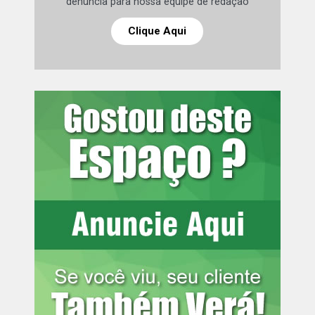
denuncia para nossa equipe de redação
Fonte:
TOP FAMOSOS
Clique Aqui
Comentários Facebook
Leia mais:
Juliette ganha moto do
namorado em aniversário e se
emociona: ‘150 mil’