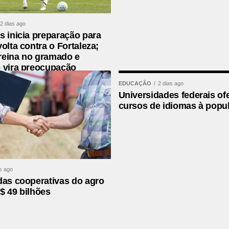
2 dias ago
nutos da etapa final. Martinelli tabelou com Hulk,
s inicia preparação para
desviou de primeira para superar Leo Jardim.
volta contra o Fortaleza;
reina no gramado e
ado. Puma Rodríguez marcou o terceiro gol
 vira preocupação
ico, garantindo a classificação da equipe para as
EDUCAÇÃO
2 dias ago
Universidades federais of
cursos de idiomas à popu
s ago
das cooperativas do agro
$ 49 bilhões