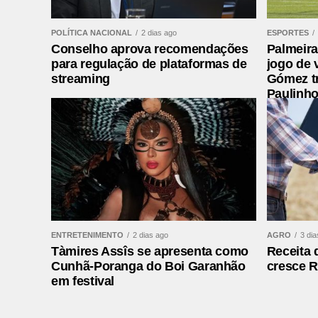
POLÍTICA NACIONAL
2 dias ago
ESPORTES
O Fluminense conseguiu diminuir aos 31 mi
Conselho aprova recomendações
Palmeira
entrou na área como elemento surpresa e 
para regulação de plataformas de
jogo de 
streaming
Gómez t
Nos acréscimos, o Vasco definiu o result
Paulinho
cruzmaltino e confirmou a vitória no cláss
quartas de final da Copa do Brasil.
Fonte:
Esportes
Comentários Facebook
ENTRETENIMENTO
2 dias ago
AGRO
3 dia
Tàmires Assîs se apresenta como
Receita 
Cunhã-Poranga do Boi Garanhão
cresce R
em festival