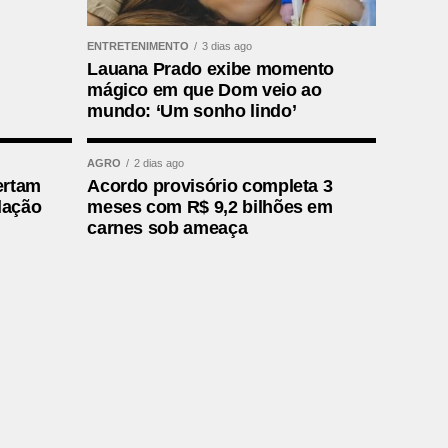
ENTRETENIMENTO
3 dias ago
Lauana Prado exibe momento
mágico em que Dom veio ao
mundo: ‘Um sonho lindo’
AGRO
2 dias ago
ertam
Acordo provisório completa 3
lação
meses com R$ 9,2 bilhões em
carnes sob ameaça