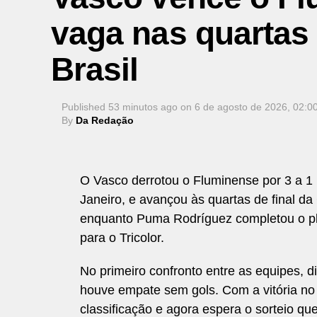
vaga nas quartas 
Brasil
Published
53 minutos ago
on
6 de agosto de 2026, 02:0
By
Da Redação
O Vasco derrotou o Fluminense por 3 a 1 
Janeiro, e avançou às quartas de final d
enquanto Puma Rodríguez completou o plac
para o Tricolor.
No primeiro confronto entre as equipes, di
houve empate sem gols. Com a vitória no 
classificação e agora espera o sorteio qu