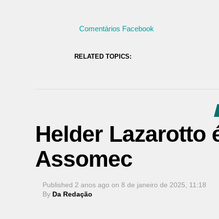
Comentários Facebook
RELATED TOPICS:
Helder Lazarotto 
Assomec
Published
2 anos ago
on
8 de janeiro de 2025, 11:18
By
Da Redação