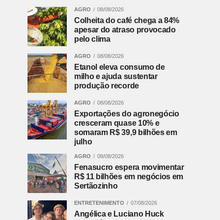
AGRO
08/08/2026
Colheita do café chega a 84%
apesar do atraso provocado
pelo clima
AGRO
08/08/2026
Etanol eleva consumo de
milho e ajuda sustentar
produção recorde
AGRO
08/08/2026
Exportações do agronegócio
cresceram quase 10% e
somaram R$ 39,9 bilhões em
julho
AGRO
08/08/2026
Fenasucro espera movimentar
R$ 11 bilhões em negócios em
Sertãozinho
ENTRETENIMENTO
07/08/2026
Angélica e Luciano Huck