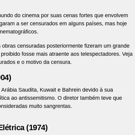
mundo do cinema por suas cenas fortes que envolvem
chegaram a ser censurados em alguns países, mas hoje
inematográficos.
as obras censuradas posteriormente fizeram um grande
proibido fosse mais atraente aos telespectadores. Veja
urados e o motivo da censura.
004)
a Arábia Saudita, Kuwait e Bahrein devido à sua
rítica ao antissemitismo. O diretor também teve que
onsideradas muito sangrentas.
létrica (1974)