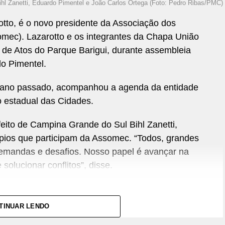
hl Zanetti, Eduardo Pimentel e João Carlos Ortega (Foto: Pedro Ribas/PMC)
otto, é o novo presidente da Associação dos
omec). Lazarotto e os integrantes da Chapa União
de Atos do Parque Barigui, durante assembleia
do Pimentel.
é o ano passado, acompanhou a agenda da entidade
io estadual das Cidades.
eito de Campina Grande do Sul Bihl Zanetti,
pios que participam da Assomec. “Todos, grandes
emandas e desafios. Nosso papel é avançar na
solucionar conflitos”, disse.
TINUAR LENDO
essas políticas. Na área da Segurança Alimentar