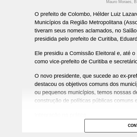
Mauro Moraes, Bi
O prefeito de Colombo, Hélder Luiz Lazar
Municípios da Região Metropolitana (Ass
tiveram seus nomes aclamados, no Salão 
presidida pelo prefeito de Curitiba, Eduar
Ele presidiu a Comissão Eleitoral e, at
como vice-prefeito de Curitiba e secretár
O novo presidente, que sucede ao ex-pref
destacou os objetivos comuns dos municí
ou pequenos municípios, temos nossas d
construção de políticas públicas comuns e 
Integração na prática
CON
Na Prefeitura de Curitiba, há exemplos d