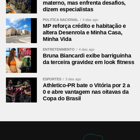
materno, mas enfrenta desafios,
dizem especialistas
POLÍTICA NACIONAL
4 dias ago
MP reforça crédito e habitação e
altera Desenrola e Minha Casa,
Minha Vida
ENTRETENIMENTO
4 dias ago
Bruna Biancardi exibe barriguinha
da terceira gravidez em look fitness
ESPORTES
3 dias ago
Athletico-PR bate o Vitória por 2 a
0 e abre vantagem nas oitavas da
Copa do Brasil