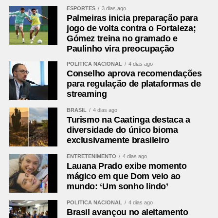
demandas por urbanização acompanham o crescimento
ESPORTES
3 dias ago
Palmeiras inicia preparação para
acelerado da região.
jogo de volta contra o Fortaleza;
Gómez treina no gramado e
Comentários Facebook
Paulinho vira preocupação
POLÍTICA NACIONAL
4 dias ago
Conselho aprova recomendações
para regulação de plataformas de
streaming
BRASIL
4 dias ago
Turismo na Caatinga destaca a
diversidade do único bioma
exclusivamente brasileiro
ENTRETENIMENTO
4 dias ago
Lauana Prado exibe momento
mágico em que Dom veio ao
mundo: ‘Um sonho lindo’
POLÍTICA NACIONAL
4 dias ago
Brasil avançou no aleitamento