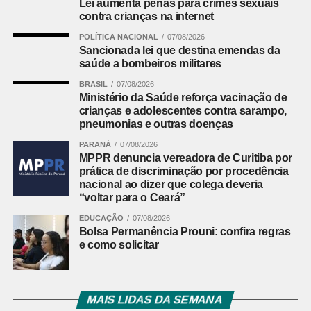
Lei aumenta penas para crimes sexuais
bilhão da Volvo em pesquisa e desenvolvimento até
contra crianças na internet
2025; os R$ 200 milhões da Fiocruz na construção de
POLÍTICA NACIONAL
07/08/2026
uma fábrica de vacinas; e outros R$ 200 milhões da
Sancionada lei que destina emendas da
alemã Horsch, que pretende implantar uma unidade de
saúde a bombeiros militares
máquinas agrícolas na região.
BRASIL
07/08/2026
Ministério da Saúde reforça vacinação de
crianças e adolescentes contra sarampo,
Leia mais:
Quem será o secretário
pneumonias e outras doenças
de Obras de Curitiba?
PARANÁ
07/08/2026
MPPR denuncia vereadora de Curitiba por
Desafios do maior bairro de Curitiba
prática de discriminação por procedência
nacional ao dizer que colega deveria
“voltar para o Ceará”
Apesar da relevância econômica e social, a CIC enfrenta
desafios típicos de grandes centros urbanos. O bairro
EDUCAÇÃO
07/08/2026
Bolsa Permanência Prouni: confira regras
aparece em segundo lugar no ranking de crimes contra o
e como solicitar
patrimônio em 2025, com 2.545 ocorrências registradas
apenas no primeiro semestre, ficando atrás apenas do
Centro.
MAIS LIDAS DA SEMANA
Além da questão da segurança, o trânsito intenso e as