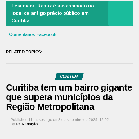
Leia mais:
Rapaz é assassinado no
local de antigo prédio público em
Curitiba
Comentários Facebook
RELATED TOPICS:
CURITIBA
Curitiba tem um bairro gigante
que supera municípios da
Região Metropolitana
Published
11 meses ago
on
3 de setembro de 2025, 12:02
By
Da Redação