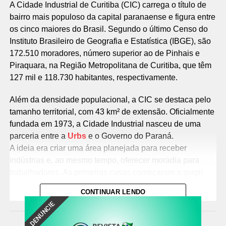
A Cidade Industrial de Curitiba (CIC) carrega o título de
bairro mais populoso da capital paranaense e figura entre
os cinco maiores do Brasil. Segundo o último Censo do
Instituto Brasileiro de Geografia e Estatística (IBGE), são
172.510 moradores, número superior ao de Pinhais e
Piraquara, na Região Metropolitana de Curitiba, que têm
127 mil e 118.730 habitantes, respectivamente.
Além da densidade populacional, a CIC se destaca pelo
tamanho territorial, com 43 km² de extensão. Oficialmente
fundada em 1973, a Cidade Industrial nasceu de uma
parceria entre a
Urbs
e o Governo do Paraná.
A ideia era criar uma área planejada para receber
indústrias e, ao mesmo tempo, oferecer moradia para
trabalhadores. As primeiras casas começaram a surgir
nos anos 1980 e, desde então, a região nunca parou de
CONTINUAR LENDO
crescer.
DENUNCIE
Nos anos 1970, o bairro parecia isolado às margens da