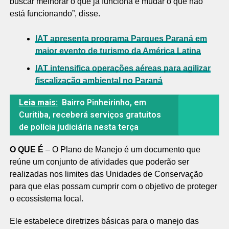
buscar melhorar o que já funciona e mudar o que não
está funcionando”, disse.
IAT apresenta programa Parques Paraná em
maior evento de turismo da América Latina
IAT intensifica operações aéreas para agilizar
fiscalização ambiental no Paraná
Leia mais:
Bairro Pinheirinho, em
Curitiba, receberá serviços gratuitos
de polícia judiciária nesta terça
O QUE É
– O Plano de Manejo é um documento que
reúne um conjunto de atividades que poderão ser
realizadas nos limites das Unidades de Conservação
para que elas possam cumprir com o objetivo de proteger
o ecossistema local.
Ele estabelece diretrizes básicas para o manejo das