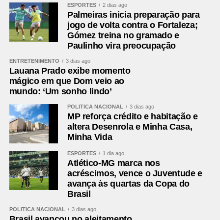
ESPORTES
2 dias ago
Palmeiras inicia preparação para
jogo de volta contra o Fortaleza;
Gómez treina no gramado e
Paulinho vira preocupação
ENTRETENIMENTO
3 dias ago
Lauana Prado exibe momento
mágico em que Dom veio ao
mundo: ‘Um sonho lindo’
POLÍTICA NACIONAL
3 dias ago
MP reforça crédito e habitação e
altera Desenrola e Minha Casa,
Minha Vida
ESPORTES
1 dia ago
Atlético-MG marca nos
acréscimos, vence o Juventude e
avança às quartas da Copa do
Brasil
POLÍTICA NACIONAL
3 dias ago
Brasil avançou no aleitamento