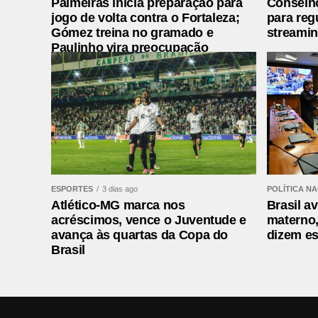
Palmeiras inicia preparação para
Conselh
jogo de volta contra o Fortaleza;
para reg
Gómez treina no gramado e
streami
Paulinho vira preocupação
ESPORTES
3 dias ago
POLÍTICA N
Atlético-MG marca nos
Brasil a
acréscimos, vence o Juventude e
materno,
avança às quartas da Copa do
dizem es
Brasil