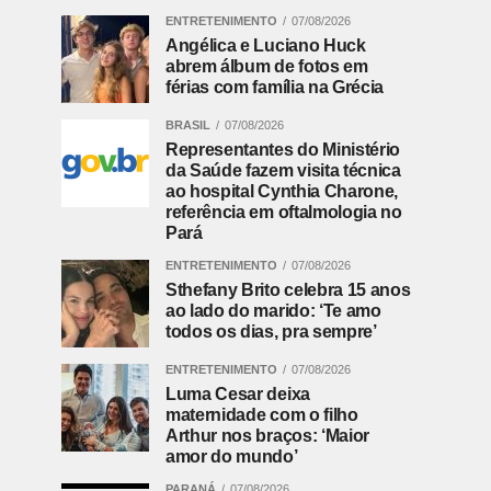
ENTRETENIMENTO
07/08/2026
Angélica e Luciano Huck
abrem álbum de fotos em
férias com família na Grécia
BRASIL
07/08/2026
Representantes do Ministério
da Saúde fazem visita técnica
ao hospital Cynthia Charone,
referência em oftalmologia no
Pará
ENTRETENIMENTO
07/08/2026
Sthefany Brito celebra 15 anos
ao lado do marido: ‘Te amo
todos os dias, pra sempre’
ENTRETENIMENTO
07/08/2026
Luma Cesar deixa
maternidade com o filho
Arthur nos braços: ‘Maior
amor do mundo’
PARANÁ
07/08/2026