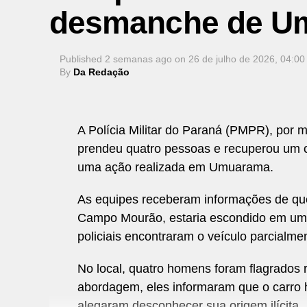
desmanche de U
Published
2 semanas ago
on
26 de julho de 2026, 04:00
By
Da Redação
A Polícia Militar do Paraná (PMPR), por 
prendeu quatro pessoas e recuperou um car
uma ação realizada em Umuarama.
As equipes receberam informações de que
Campo Mourão, estaria escondido em um b
policiais encontraram o veículo parcialme
No local, quatro homens foram flagrados
abordagem, eles informaram que o carro h
alegaram desconhecer sua origem ilícita.