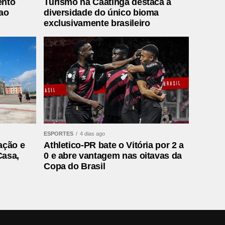
ento
Turismo na Caatinga destaca a
ao
diversidade do único bioma
exclusivamente brasileiro
ESPORTES
4 dias ago
ação e
Athletico-PR bate o Vitória por 2 a
Casa,
0 e abre vantagem nas oitavas da
Copa do Brasil