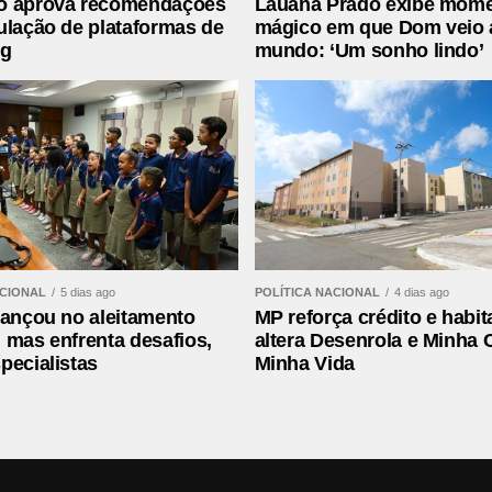
o aprova recomendações
Lauana Prado exibe mom
ulação de plataformas de
mágico em que Dom veio 
ng
mundo: ‘Um sonho lindo’
ACIONAL
5 dias ago
POLÍTICA NACIONAL
4 dias ago
vançou no aleitamento
MP reforça crédito e habit
 mas enfrenta desafios,
altera Desenrola e Minha 
pecialistas
Minha Vida