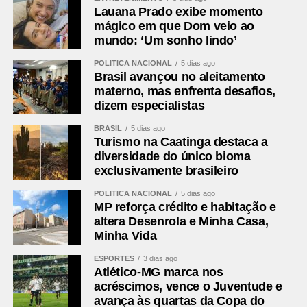
Lauana Prado exibe momento
mágico em que Dom veio ao
mundo: ‘Um sonho lindo’
POLÍTICA NACIONAL
5 dias ago
Brasil avançou no aleitamento
materno, mas enfrenta desafios,
dizem especialistas
BRASIL
5 dias ago
Turismo na Caatinga destaca a
diversidade do único bioma
exclusivamente brasileiro
POLÍTICA NACIONAL
5 dias ago
MP reforça crédito e habitação e
altera Desenrola e Minha Casa,
Minha Vida
ESPORTES
3 dias ago
Atlético-MG marca nos
acréscimos, vence o Juventude e
avança às quartas da Copa do