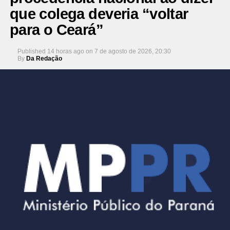
que colega deveria “voltar
para o Ceará”
Published
14 horas ago
on
7 de agosto de 2026, 20:30
By
Da Redação