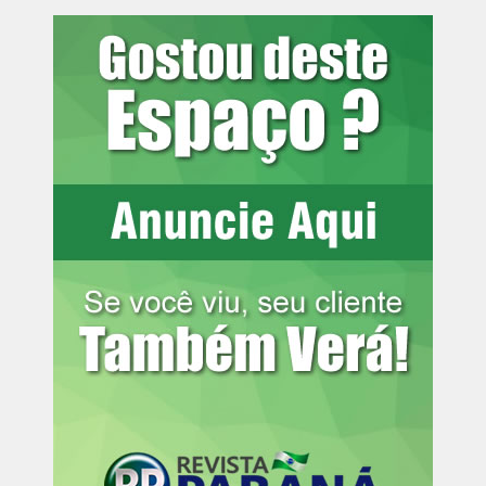
consumidores do Nota Paraná
Também foi requerido o arbitramento de indenização por
dano moral coletivo no valor correspondente a 40 salários
mínimos, no momento equivalente a R$ 64.840,00, em
razão de ofensa a valores fundamentais relacionados à
igualdade, à dignidade da pessoa humana e ao combate
à discriminação. O MPPR solicita que, se deferido, o
valor seja destinado ao Fundo Estadual de Políticas de
Promoção da Igualdade Racial e utilizado para
financiamento de políticas públicas voltadas à promoção
da igualdade racial no Paraná.
Informações para a imprensa:
Assessoria de Comunicação
[email protected]
(41) 3250-4226
Fonte:
Ministério Público PR