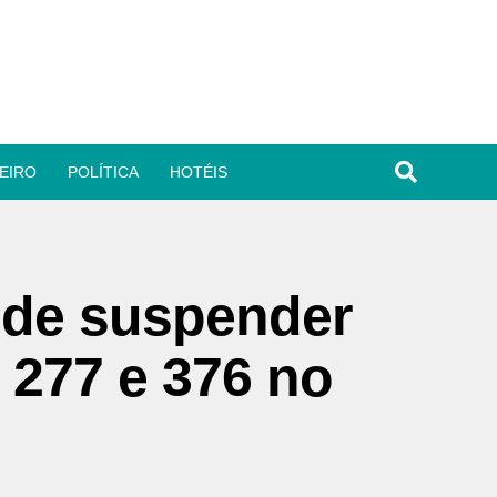
EIRO
POLÍTICA
HOTÉIS
ide suspender
 277 e 376 no