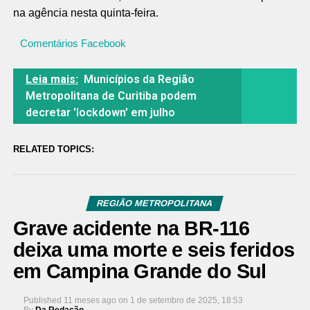
na agência nesta quinta-feira.
Comentários Facebook
Leia mais:
Municípios da Região
Metropolitana de Curitiba podem
decretar 'lockdown' em julho
RELATED TOPICS:
REGIÃO METROPOLITANA
Grave acidente na BR-116
deixa uma morte e seis feridos
em Campina Grande do Sul
Published
11 meses ago
on
1 de setembro de 2025, 18:53