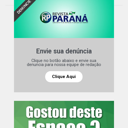
DENUNCIE
Equipes do Corpo de Bombeiros também foram
deslocadas para prestar atendimento e auxiliar no
resgate. As autoridades continuam no local, garantindo a
segurança e orientando o trânsito.
Comentários Facebook
Leia mais:
Rua Guilherme Weiss, em
Envie sua denúncia
Pinhais, recebe obras de instalação
Clique no botão abaixo e envie sua
de calçada porosa
denuncia para nossa equipe de redação
Clique Aqui