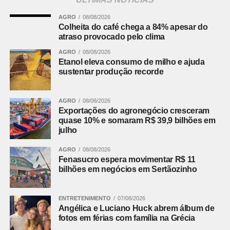
AGRO
08/08/2026
Colheita do café chega a 84% apesar do
atraso provocado pelo clima
AGRO
08/08/2026
Etanol eleva consumo de milho e ajuda
sustentar produção recorde
AGRO
08/08/2026
Exportações do agronegócio cresceram
quase 10% e somaram R$ 39,9 bilhões em
julho
AGRO
08/08/2026
Fenasucro espera movimentar R$ 11
bilhões em negócios em Sertãozinho
ENTRETENIMENTO
07/08/2026
Angélica e Luciano Huck abrem álbum de
fotos em férias com família na Grécia