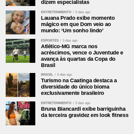
dizem especialistas
ENTRETENIMENTO
5 dias ago
Lauana Prado exibe momento
mágico em que Dom veio ao
mundo: ‘Um sonho lindo’
ESPORTES
3 dias ago
Atlético-MG marca nos
acréscimos, vence o Juventude e
avança às quartas da Copa do
Brasil
BRASIL
5 dias ago
Turismo na Caatinga destaca a
diversidade do único bioma
exclusivamente brasileiro
ENTRETENIMENTO
5 dias ago
Bruna Biancardi exibe barriguinha
da terceira gravidez em look fitness