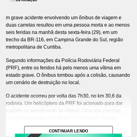
By
Da Redação
m grave acidente envolvendo um ônibus de viagem e
duas carretas resultou em uma pessoa morta e ao menos
seis feridas na manhã desta sexta-feira (29), em um
trecho da BR-116, em Campina Grande do Sul, região
metropolitana de Curitiba.
Segundo informações da Polícia Rodoviária Federal
(PRF), entre os feridos há pelo menos uma vítima em
estado grave. O ônibus tombou após a colisão, causando
um cenário de destruição no local.
O acidente ocorreu por volta das 7h30, no km 30,6 da
rodovia. Um helicóptero da PRF foi acionado para dar
suporte no atendimento às vítimas. Uma das carretas
envolvidas acabou caindo em um barranco, ficando
completamente destruída.
CONTINUAR LENDO